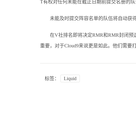
T有权对任何未能在截止日期前提交名册的队
未能及时提交阵容名单的队伍将自动获得最
在V社排名即将决定RMR和RMR封闭预
重要，对于Cloud9来说更是如此。他们需要
标签：
Liquid