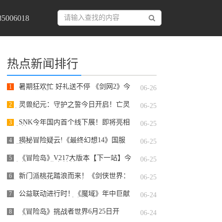
006018
热点新闻排行
暑期狂欢忙 好礼送不停 《剑网2》今
1
06-26
日开启暑期版
灵兽纪元：守护之誓今日开启！亡灵
2
06-25
巫师专精觉醒 灵兽系统正式上线
SNK今年国内首个线下展！即将亮相
3
06-25
北京核聚变
揭秘冒险疑云!《最终幻想14》国服
4
06-25
7.2版本现已上线!
《冒险岛》V217大版本【下一站】今
5
06-25
日上线！全职业专精核心完成！
新门派桃花踏浪而来！《剑侠世界：
6
06-25
起源》新资料片今日公测
公益联动进行时！《魔域》年中巨献
7
06-24
携亚洲象公益，开启全新篇章！
《冒险岛》挑战者世界6月25日开
8
06-24
启！首个赛季服燃情开战！