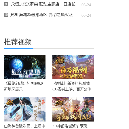
永恒之塔X罗森 联动主题店一日店长
9
06-24
现场打卡 点燃玩家线下热情！
彩虹岛2025暑期新区-光明之城火热
10
06-24
开放！新职业辉耀剑神闪耀来袭！
推荐视频
《最终幻想14》国服6.0
《魔域》新资料片剧情
新地区展示
CG震撼上映，百万公测
福利上线即领！
山海神兽破次元，上演中
3D神都洛城繁华尽现，