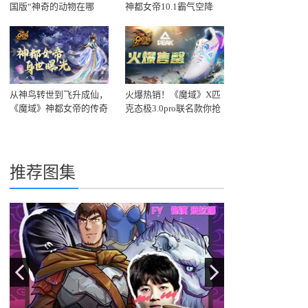
国版“神奇的动物在哪
神都女帝10.1霸气空降
里”！
《魔域》!
从神鸟转世到飞升成仙，
火爆热销！《魔域》X匹
《魔域》神都女帝的传奇
克态极3.0pro联名款你抢
一生大揭秘！
到了吗？
推荐图集
Previous
Next