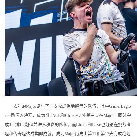
去年的Major诞生了三支完成绝地翻盘的队伍，其中GamerLegio
n一路闯入决赛，成为继ENCE和Cloud9之外第三支在Major上同时完
成0-2到3-2翻盘并进入决赛的队伍。而Liquid和FaZe也分别在挑战者
组和传奇组达成类似成就，成为Major历史上第11和第12支完成绝地