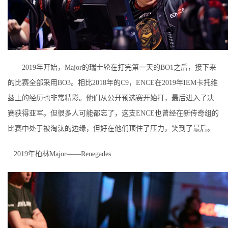
2019年开始，Major的瑞士轮在打完第一天的BO1之后，接下来
的比赛全部采用BO3。相比2018年的C9，ENCE在2019年IEM卡托维
兹上的经历也非常精彩。他们从公开预选赛开始打，最后进入了决
赛获得亚军。但很多人可能都忘了，这支ENCE也曾经在新传奇组的
比赛中处于被淘汰的边缘，但好在他们顶住了压力，笑到了最后。
2019年柏林Major——Renegades