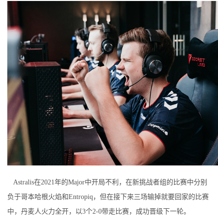
Astralis在2021年的Major中开局不利，在新挑战者组的比赛中分别
负于哥本哈根火焰和Entropiq，但在接下来三场输掉就要回家的比赛
中，丹麦人火力全开，以3个2-0带走比赛，成功晋级下一轮。