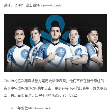
逆转。 2018年波士顿Major——Cloud9
Cloud9的这次翻盘被誉为是历史最佳表现，他们不仅在新传奇组的
赛事中完成0-2到3-2的绝地反击，更是在接下来的比赛中一路凯歌高
奏，最后直捣黄龙，决赛中战胜FaZe，获得冠军。
2018年伦敦Major——FaZe