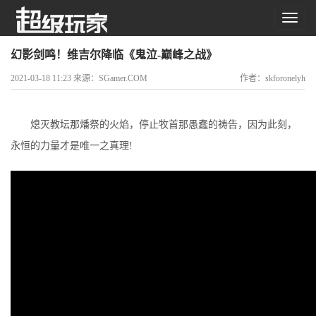
幻影剑鸣！维吉尔降临《鬼泣-巅峰之战》
2021-03-18 11:23 来源：SGamer.COM
作者：skforonelyh
熄灭教坛那燔祭的火焰，停止牧首那愚蠢的祷告，因为此刻，
永恒的力量才是唯一之真理!